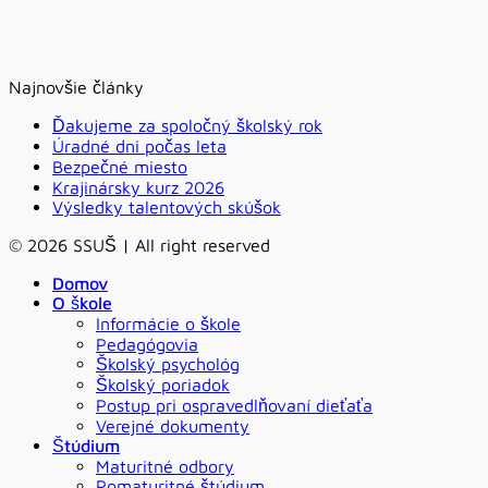
Najnovšie články
Ďakujeme za spoločný školský rok
Úradné dni počas leta
Bezpečné miesto
Krajinársky kurz 2026
Výsledky talentových skúšok
© 2026 SSUŠ | All right reserved
Domov
O škole
Informácie o škole
Pedagógovia
Školský psychológ
Školský poriadok
Postup pri ospravedlňovaní dieťaťa
Verejné dokumenty
Štúdium
Maturitné odbory
Pomaturitné štúdium