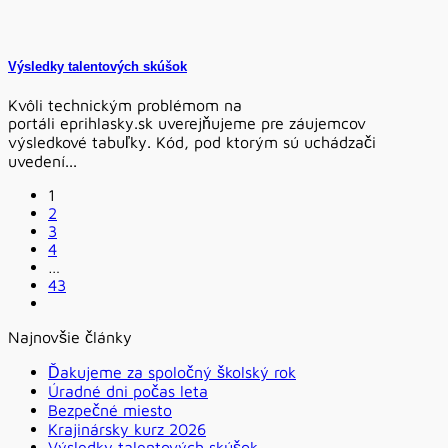
Výsledky talentových skúšok
Kvôli technickým problémom na
portáli eprihlasky.sk uverejňujeme pre záujemcov
výsledkové tabuľky. Kód, pod ktorým sú uchádzači
uvedení...
1
2
3
4
…
43
Najnovšie články
Ďakujeme za spoločný školský rok
Úradné dni počas leta
Bezpečné miesto
Krajinársky kurz 2026
Výsledky talentových skúšok