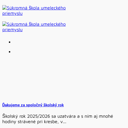
Skip
to
content
Ďakujeme za spoločný školský rok
Školský rok 2025/2026 sa uzatvára a s ním aj mnohé
hodiny strávené pri kresbe, v...