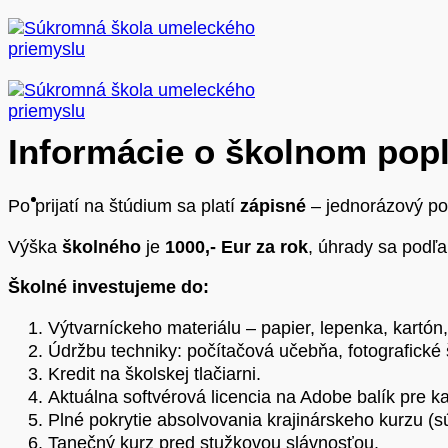
Skip
to
content
Informácie o školnom pop
Po prijatí na štúdium sa platí
zápisné
– jednorázový po
Výška
školného
je
1000,- Eur za rok
, úhrady sa podľ
Školné investujeme do:
Výtvarníckeho materiálu – papier, lepenka, kartón, 
Údržbu techniky: počítačová učebňa, fotografické 
Kredit na školskej tlačiarni.
Aktuálna softvérová licencia na Adobe balík pre k
Plné pokrytie absolvovania krajinárskeho kurzu (s
Tanečný kurz pred stužkovou slávnosťou.