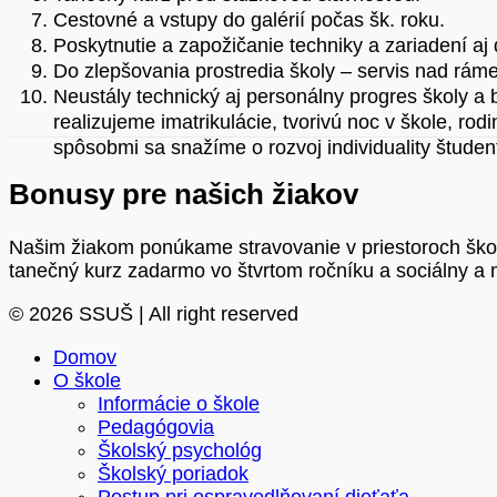
Cestovné a vstupy do galérií počas šk. roku.
Poskytnutie a zapožičanie techniky a zariadení aj
Do zlepšovania prostredia školy – servis nad rám
Neustály technický aj personálny progres školy a
realizujeme imatrikulácie, tvorivú noc v škole, r
spôsobmi sa snažíme o rozvoj individuality štude
Bonusy pre našich žiakov
Našim žiakom ponúkame stravovanie v priestoroch škol
tanečný kurz zadarmo vo štvrtom ročníku a sociálny a 
© 2026 SSUŠ | All right reserved
Domov
O škole
Informácie o škole
Pedagógovia
Školský psychológ
Školský poriadok
Postup pri ospravedlňovaní dieťaťa