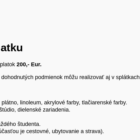
latku
platok
200,- Eur.
a dohodnutých podmienok môžu realizovať aj v splátkach
plátno, linoleum, akrylové farby, tlačiarenské farby.
štúdio, dielenské zariadenia.
aždého študenta.
účasťou je cestovné, ubytovanie a strava).