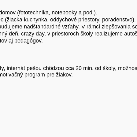
 domov (fototechnika, notebooky a pod.).
ec (žiacka kuchynka, oddychové priestory, poradenstvo).
 budujeme nadštandardné vzťahy. V rámci zlepšovania soc
odinný deň, crazy day, v priestoroch školy realizujeme a
ntov aj pedagógov.
y, internát pešou chôdzou cca 20 min. od školy, možnos
motivačný program pre žiakov.