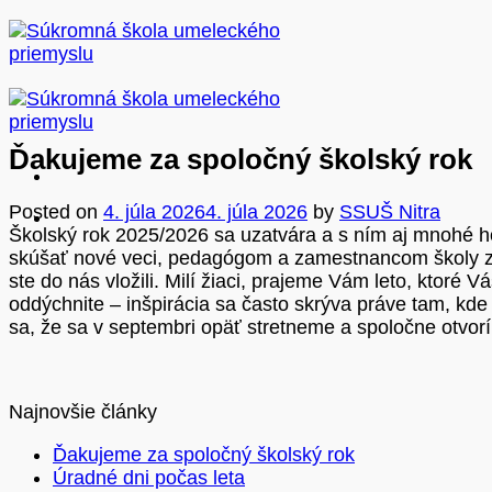
Skip
to
content
Ďakujeme za spoločný školský rok
Posted on
4. júla 2026
4. júla 2026
by
SSUŠ Nitra
Školský rok 2025/2026 sa uzatvára a s ním aj mnohé ho
skúšať nové veci, pedagógom a zamestnancom školy za t
ste do nás vložili. Milí žiaci, prajeme Vám leto, ktoré 
oddýchnite – inšpirácia sa často skrýva práve tam, kde
sa, že sa v septembri opäť stretneme a spoločne otvo
Najnovšie články
Ďakujeme za spoločný školský rok
Úradné dni počas leta