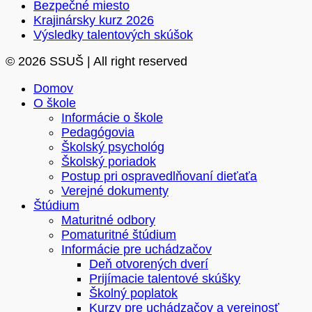
Bezpečné miesto
Krajinársky kurz 2026
Výsledky talentových skúšok
© 2026 SSUŠ | All right reserved
Domov
O škole
Informácie o škole
Pedagógovia
Školský psychológ
Školský poriadok
Postup pri ospravedlňovaní dieťaťa
Verejné dokumenty
Štúdium
Maturitné odbory
Pomaturitné štúdium
Informácie pre uchádzačov
Deň otvorených dverí
Prijímacie talentové skúšky
Školný poplatok
Kurzy pre uchádzačov a verejnosť