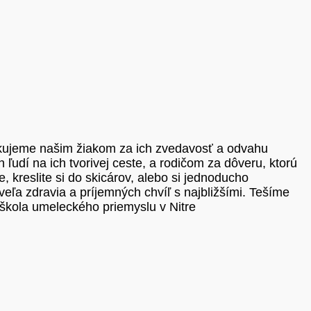
Ďakujeme našim žiakom za ich zvedavosť a odvahu
udí na ich tvorivej ceste, a rodičom za dôveru, ktorú
e, kreslite si do skicárov, alebo si jednoducho
eľa zdravia a príjemných chvíľ s najbližšími. Tešíme
škola umeleckého priemyslu v Nitre