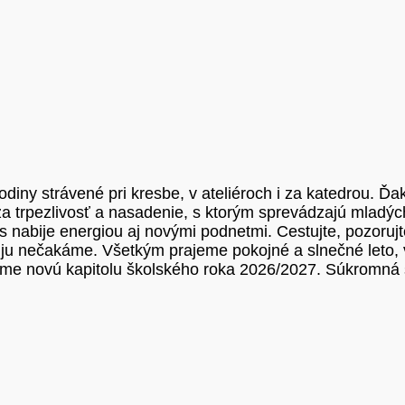
diny strávené pri kresbe, v ateliéroch i za katedrou. 
rpezlivosť a nasadenie, s ktorým sprevádzajú mladých ľ
Vás nabije energiou aj novými podnetmi. Cestujte, pozorujt
 ju nečakáme. Všetkým prajeme pokojné a slnečné leto, v
ríme novú kapitolu školského roka 2026/2027. Súkromná 