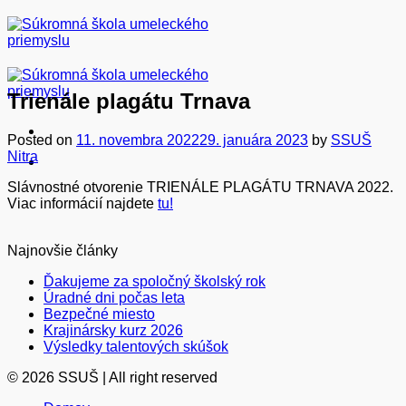
Skip
to
content
Trienále plagátu Trnava
Posted on
11. novembra 2022
29. januára 2023
by
SSUŠ
Nitra
Slávnostné otvorenie TRIENÁLE PLAGÁTU TRNAVA 2022.
Viac informácií najdete
tu!
Najnovšie články
Ďakujeme za spoločný školský rok
Úradné dni počas leta
Bezpečné miesto
Krajinársky kurz 2026
Výsledky talentových skúšok
© 2026 SSUŠ | All right reserved