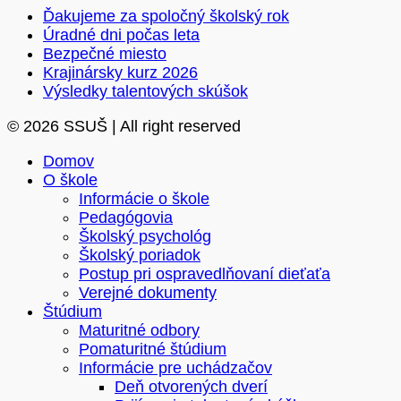
Ďakujeme za spoločný školský rok
Úradné dni počas leta
Bezpečné miesto
Krajinársky kurz 2026
Výsledky talentových skúšok
© 2026 SSUŠ | All right reserved
Domov
O škole
Informácie o škole
Pedagógovia
Školský psychológ
Školský poriadok
Postup pri ospravedlňovaní dieťaťa
Verejné dokumenty
Štúdium
Maturitné odbory
Pomaturitné štúdium
Informácie pre uchádzačov
Deň otvorených dverí