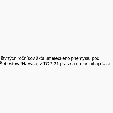
 štvrtých ročníkov škôl umeleckého priemyslu pod
bestová!Navyše, v TOP 21 prác sa umiestnil aj ďalší