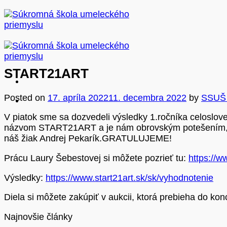
Skip
to
content
START21ART
Posted on
17. apríla 2022
11. decembra 2022
by
SSUŠ 
V piatok sme sa dozvedeli výsledky 1.ročníka celoslov
názvom START21ART a je nám obrovským potešením, že 
náš žiak Andrej Pekarík.GRATULUJEME!
Prácu Laury Šebestovej si môžete pozrieť tu:
https://
Výsledky:
https://www.start21art.sk/sk/vyhodnotenie
Diela si môžete zakúpiť v aukcii, ktorá prebieha do kon
Najnovšie články