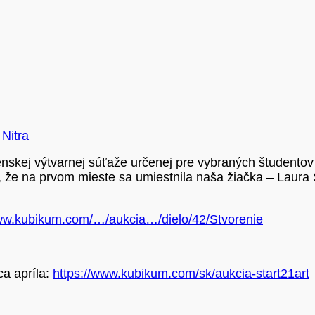
Nitra
enskej výtvarnej súťaže určenej pre vybraných študentov
na prvom mieste sa umiestnila naša žiačka – Laura Še
www.kubikum.com/…/aukcia…/dielo/42/Stvorenie
ca apríla:
https://www.kubikum.com/sk/aukcia-start21art