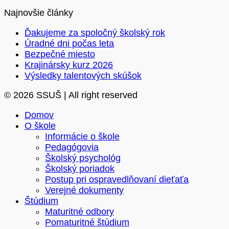
Najnovšie články
Ďakujeme za spoločný školský rok
Úradné dni počas leta
Bezpečné miesto
Krajinársky kurz 2026
Výsledky talentových skúšok
© 2026 SSUŠ | All right reserved
Domov
O škole
Informácie o škole
Pedagógovia
Školský psychológ
Školský poriadok
Postup pri ospravedlňovaní dieťaťa
Verejné dokumenty
Štúdium
Maturitné odbory
Pomaturitné štúdium