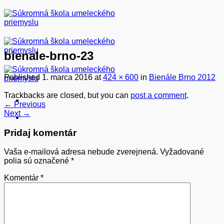
Skip
to
content
bienale-brno-23
Published
1. marca 2016
at
424 × 600
in
Bienále Brno 2012
Trackbacks are closed, but you can
post a comment
.
←
Previous
Next
→
Pridaj komentár
Vaša e-mailová adresa nebude zverejnená.
Vyžadované
polia sú označené
*
Komentár
*