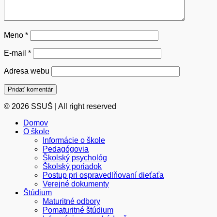
Meno
*
E-mail
*
Adresa webu
© 2026 SSUŠ | All right reserved
Domov
O škole
Informácie o škole
Pedagógovia
Školský psychológ
Školský poriadok
Postup pri ospravedlňovaní dieťaťa
Verejné dokumenty
Štúdium
Maturitné odbory
Pomaturitné štúdium