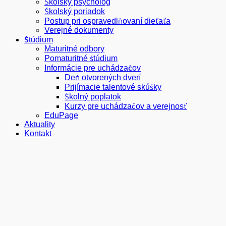
Školský psychológ
Školský poriadok
Postup pri ospravedlňovaní dieťaťa
Verejné dokumenty
Štúdium
Maturitné odbory
Pomaturitné štúdium
Informácie pre uchádzačov
Deň otvorených dverí
Prijímacie talentové skúšky
Školný poplatok
Kurzy pre uchádzačov a verejnosť
EduPage
Aktuality
Kontakt