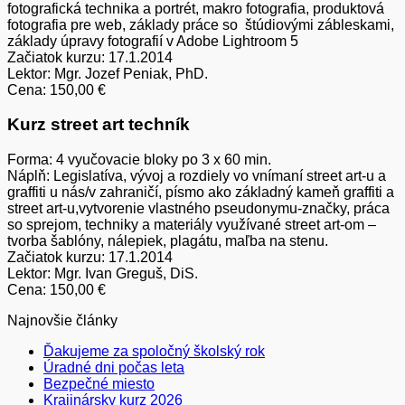
fotografická technika a portrét, makro fotografia, produktová
fotografia pre web, základy práce so štúdiovými zábleskami,
základy úpravy fotografií v Adobe Lightroom 5
Začiatok kurzu: 17.1.2014
Lektor: Mgr. Jozef Peniak, PhD.
Cena: 150,00 €
Kurz street art techník
Forma: 4 vyučovacie bloky po 3 x 60 min.
Náplň: Legislatíva, vývoj a rozdiely vo vnímaní street art-u a
graffiti u nás/v zahraničí, písmo ako základný kameň graffiti a
street art-u,vytvorenie vlastného pseudonymu-značky, práca
so sprejom, techniky a materiály využívané street art-om –
tvorba šablóny, nálepiek, plagátu, maľba na stenu.
Začiatok kurzu: 17.1.2014
Lektor: Mgr. Ivan Greguš, DiS.
Cena: 150,00 €
Najnovšie články
Ďakujeme za spoločný školský rok
Úradné dni počas leta
Bezpečné miesto
Krajinársky kurz 2026