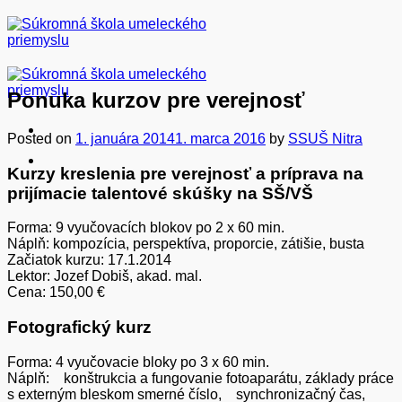
Skip
to
content
Ponuka kurzov pre verejnosť
Posted on
1. januára 2014
1. marca 2016
by
SSUŠ Nitra
Kurzy kreslenia pre verejnosť a príprava na
prijímacie talentové skúšky na SŠ/VŠ
Forma: 9 vyučovacích blokov po 2 x 60 min.
Náplň: kompozícia, perspektíva, proporcie, zátišie, busta
Začiatok kurzu: 17.1.2014
Lektor: Jozef Dobiš, akad. mal.
Cena: 150,00 €
Fotografický kurz
Forma: 4 vyučovacie bloky po 3 x 60 min.
Náplň: konštrukcia a fungovanie fotoaparátu, základy práce
s externým bleskom smerné číslo, synchronizačný čas,