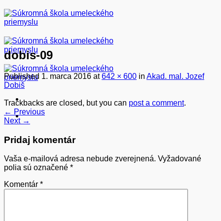
Skip
to
content
dobis-09
Published
1. marca 2016
at
642 × 600
in
Akad. mal. Jozef
Dobiš
Trackbacks are closed, but you can
post a comment
.
←
Previous
Next
→
Pridaj komentár
Vaša e-mailová adresa nebude zverejnená.
Vyžadované
polia sú označené
*
Komentár
*