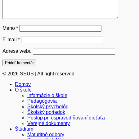
Meno
*
E-mail
*
Adresa webu
© 2026 SSUŠ | All right reserved
Domov
O škole
Informácie o škole
Pedagógovia
Školský psychológ
Školský poriadok
Postup pri ospravedlňovaní dieťaťa
Verejné dokumenty
Štúdium
Maturitné odbory