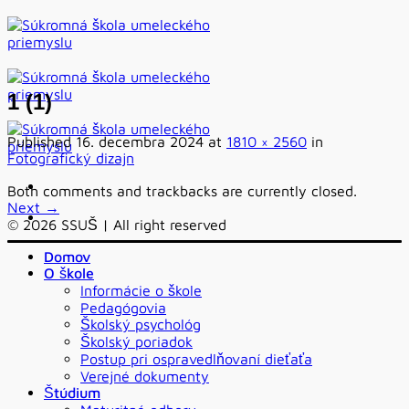
Skip
to
content
1 (1)
Published
16. decembra 2024
at
1810 × 2560
in
Fotografický dizajn
Both comments and trackbacks are currently closed.
Next
→
© 2026 SSUŠ | All right reserved
Domov
O škole
Informácie o škole
Pedagógovia
Školský psychológ
Školský poriadok
Postup pri ospravedlňovaní dieťaťa
Verejné dokumenty
Štúdium