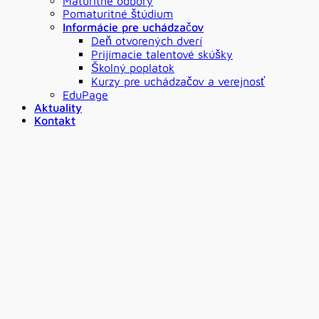
Maturitné odbory
Pomaturitné štúdium
Informácie pre uchádzačov
Deň otvorených dverí
Prijímacie talentové skúšky
Školný poplatok
Kurzy pre uchádzačov a verejnosť
EduPage
Aktuality
Kontakt