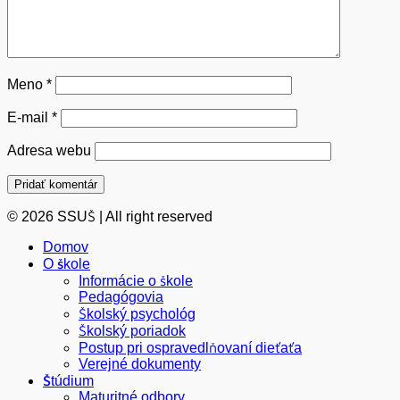
Meno
*
E-mail
*
Adresa webu
© 2026 SSUŠ | All right reserved
Domov
O škole
Informácie o škole
Pedagógovia
Školský psychológ
Školský poriadok
Postup pri ospravedlňovaní dieťaťa
Verejné dokumenty
Štúdium
Maturitné odbory