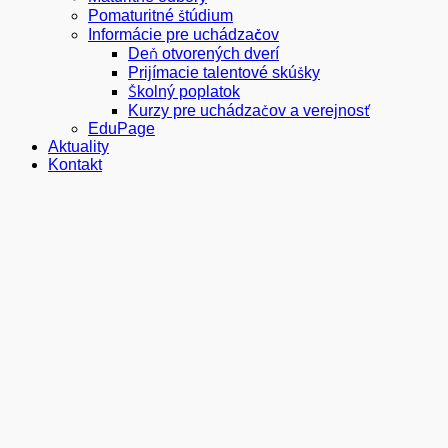
Pomaturitné štúdium
Informácie pre uchádzačov
Deň otvorených dverí
Prijímacie talentové skúšky
Školný poplatok
Kurzy pre uchádzačov a verejnosť
EduPage
Aktuality
Kontakt