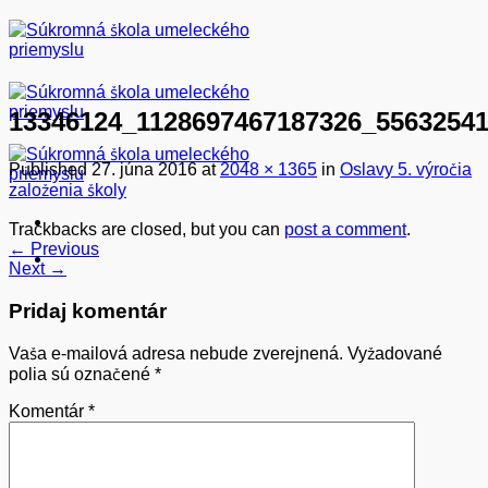
Skip
to
content
13346124_1128697467187326_5563254
Published
27. júna 2016
at
2048 × 1365
in
Oslavy 5. výročia
založenia školy
Trackbacks are closed, but you can
post a comment
.
←
Previous
Next
→
Pridaj komentár
Vaša e-mailová adresa nebude zverejnená.
Vyžadované
polia sú označené
*
Komentár
*