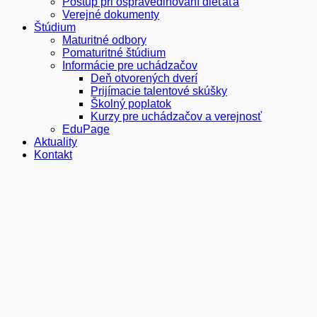
Postup pri ospravedlňovaní dieťaťa
Verejné dokumenty
Štúdium
Maturitné odbory
Pomaturitné štúdium
Informácie pre uchádzačov
Deň otvorených dverí
Prijímacie talentové skúšky
Školný poplatok
Kurzy pre uchádzačov a verejnosť
EduPage
Aktuality
Kontakt