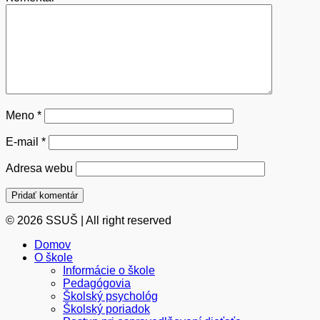
Meno
*
E-mail
*
Adresa webu
© 2026 SSUŠ | All right reserved
Domov
O škole
Informácie o škole
Pedagógovia
Školský psychológ
Školský poriadok