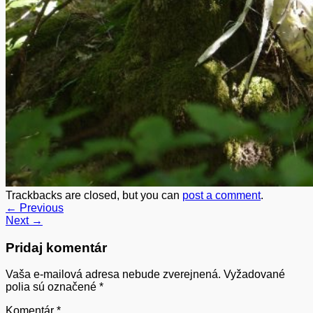
Trackbacks are closed, but you can
post a comment
.
←
Previous
Next
→
Pridaj komentár
Vaša e-mailová adresa nebude zverejnená.
Vyžadované
polia sú označené
*
Komentár
*