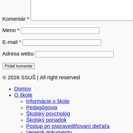
Komentár
*
Meno
*
E-mail
*
Adresa webu
© 2026 SSUŠ | All right reserved
Domov
O škole
Informácie o škole
Pedagógovia
Školský psychológ
Školský poriadok
Postup pri ospravedlňovaní dieťaťa
Verejné dokumenty