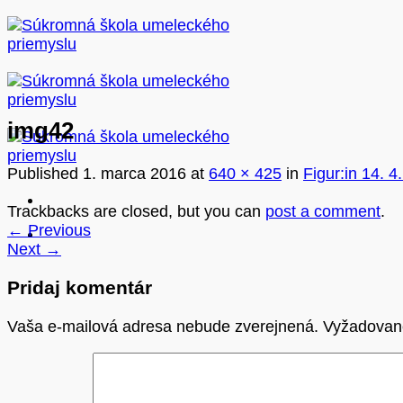
Skip
to
content
img42
Published
1. marca 2016
at
640 × 425
in
Figur:in 14. 4
Trackbacks are closed, but you can
post a comment
.
←
Previous
Next
→
Pridaj komentár
Vaša e-mailová adresa nebude zverejnená.
Vyžadovan