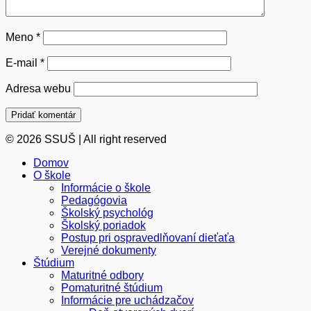
Meno
*
E-mail
*
Adresa webu
© 2026 SSUŠ | All right reserved
Domov
O škole
Informácie o škole
Pedagógovia
Školský psychológ
Školský poriadok
Postup pri ospravedlňovaní dieťaťa
Verejné dokumenty
Štúdium
Maturitné odbory
Pomaturitné štúdium
Informácie pre uchádzačov