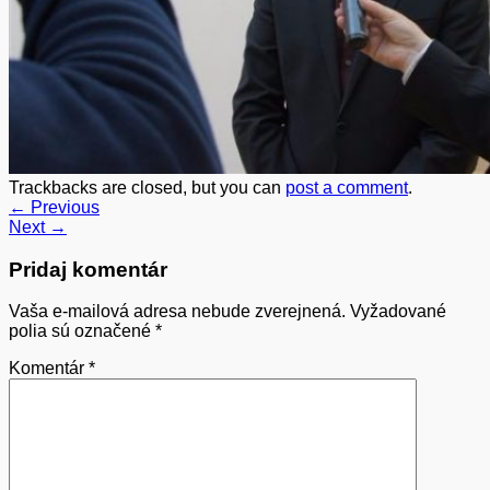
Trackbacks are closed, but you can
post a comment
.
←
Previous
Next
→
Pridaj komentár
Vaša e-mailová adresa nebude zverejnená.
Vyžadované
polia sú označené
*
Komentár
*