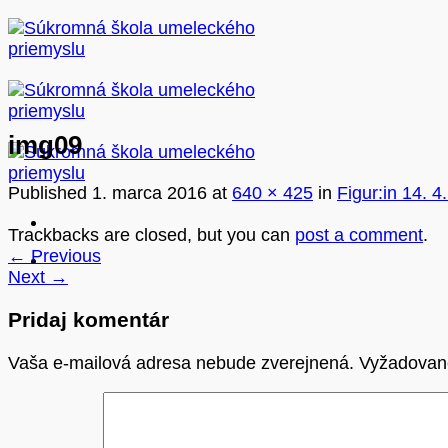
Skip
to
content
img09
Published
1. marca 2016
at
640 × 425
in
Figur:in 14. 4
Trackbacks are closed, but you can
post a comment
.
←
Previous
Next
→
Pridaj komentár
Vaša e-mailová adresa nebude zverejnená.
Vyžadovan