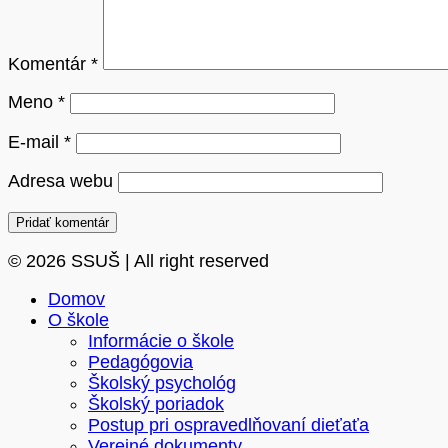
Komentár
*
Meno
*
E-mail
*
Adresa webu
© 2026 SSUŠ | All right reserved
Domov
O škole
Informácie o škole
Pedagógovia
Školský psychológ
Školský poriadok
Postup pri ospravedlňovaní dieťaťa
Verejné dokumenty