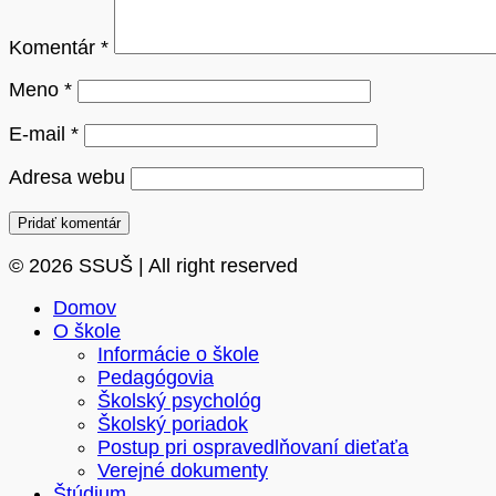
Komentár
*
Meno
*
E-mail
*
Adresa webu
© 2026 SSUŠ | All right reserved
Domov
O škole
Informácie o škole
Pedagógovia
Školský psychológ
Školský poriadok
Postup pri ospravedlňovaní dieťaťa
Verejné dokumenty
Štúdium