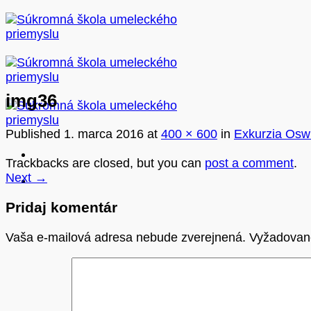
Skip
to
content
img36
Published
1. marca 2016
at
400 × 600
in
Exkurzia Osw
Trackbacks are closed, but you can
post a comment
.
Next
→
Pridaj komentár
Vaša e-mailová adresa nebude zverejnená.
Vyžadovan