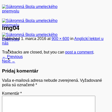
Skip
to
content
img04
Published
1. marca 2016
at
900 × 600
in
Anglickí lektori u
nás
Trackbacks are closed, but you can
post a comment
.
←
Previous
Next
→
Pridaj komentár
Vaša e-mailová adresa nebude zverejnená.
Vyžadované
polia sú označené
*
Komentár
*