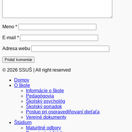
Meno
*
E-mail
*
Adresa webu
© 2026 SSUŠ | All right reserved
Domov
O škole
Informácie o škole
Pedagógovia
Školský psychológ
Školský poriadok
Postup pri ospravedlňovaní dieťaťa
Verejné dokumenty
Štúdium
Maturitné odbory