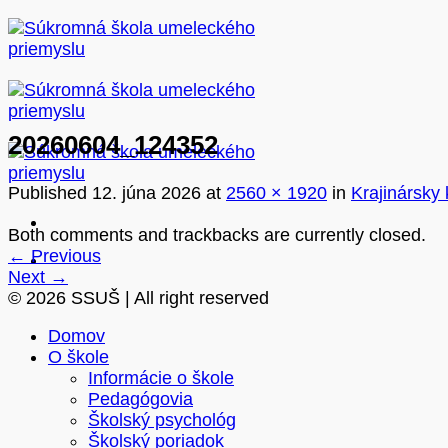
Skip
to
content
20260604_124352
Published
12. júna 2026
at
2560 × 1920
in
Krajinársky
Both comments and trackbacks are currently closed.
←
Previous
Next
→
© 2026 SSUŠ | All right reserved
Domov
O škole
Informácie o škole
Pedagógovia
Školský psychológ
Školský poriadok