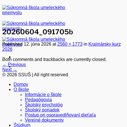
Skip
to
content
20260604_091705b
Published
12. júna 2026
at
2560 × 1773
in
Krajinársky kurz
2026
Both comments and trackbacks are currently closed.
←
Previous
Next
→
© 2026 SSUŠ | All right reserved
Domov
O škole
Informácie o škole
Pedagógovia
Školský psychológ
Školský poriadok
Postup pri ospravedlňovaní dieťaťa
Verejné dokumenty
Štúdium