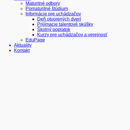
Maturitné odbory
Pomaturitné štúdium
Informácie pre uchádzačov
Deň otvorených dverí
Prijímacie talentové skúšky
Školný poplatok
Kurzy pre uchádzačov a verejnosť
EduPage
Aktuality
Kontakt