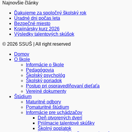
Najnovšie články
Ďakujeme za spoločný školský rok
Úradné dni počas leta
Bezpečné miesto
Krajinársky kurz 2026
Výsledky talentových skúšok
© 2026 SSUŠ | All right reserved
Domov
O škole
Informácie o škole
Pedagógovia
Školský psychológ
Školský poriadok
Postup pri ospravedlňovaní dieťaťa
Verejné dokumenty
Štúdium
Maturitné odbory
Pomaturitné štúdium
Informácie pre uchádzačov
Deň otvorených dverí
Prijímacie talentové skúšky
Školný poplatok