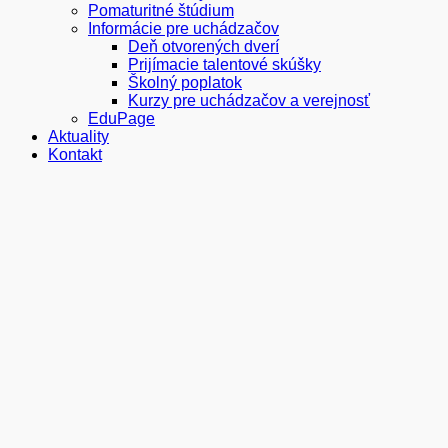
Pomaturitné štúdium
Informácie pre uchádzačov
Deň otvorených dverí
Prijímacie talentové skúšky
Školný poplatok
Kurzy pre uchádzačov a verejnosť
EduPage
Aktuality
Kontakt