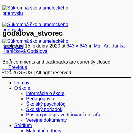
Skip
to
content
godalova_stvorec
Published
15. októbra 2020
at
643 × 643
in
Mgr. Art. Janka
Kianičková Godálová
Both comments and trackbacks are currently closed.
←
Previous
© 2026 SSUŠ | All right reserved
Domov
O škole
Informácie o škole
Pedagógovia
Školský psychológ
Školský poriadok
Postup pri ospravedlňovaní dieťaťa
Verejné dokumenty
Štúdium
Maturitné odbory