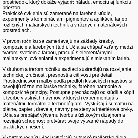
prostriedok, ktorý dokáže vyjadriť náladu, emóciu aj funkciu
priestoru.
Praktické cvičenia sú zamerané na farebné štúdie,
experimenty s kombináciami pigmentov a aplikáciu farieb
rozličných maliarskych techník a v rôznych materiálových
prostrediach.
V prvom ročníku sa zameriavajú na základy kresby,
kompozície a farebných štúdií. Učia sa chápať vzťahy medzi
tvarom, svetlom a farbou, pracujú s elementárnymi
maliarskymi cvičeniami a experimentujú s miešaním farieb.
V druhom a treťom ročníku sa žiaci sústreďujú na rozvíjanie
technickej zručnosti, presnosti a citlivosti pre detail.
Prostredníctvom maľby podľa predlôh klasických majstrov si
osvojujú rôzne maliarske techniky, farebné harmónie a
kompozičné princípy. Postupne prechádzajú od štúdií a kópií
k tvorbe vlastných návrhov, v ktorých experimentujú s
materiálmi, formátmi a technológiami. Vyskúšajú si maľbu na
plátne, papieri, dreve aj návrhy pre steny a interiérové prvky.
Učia sa prepájať výtvarnú tvorbu s úžitkovým dizajnom a
rozvíjajú schopnosť pretvárať svoje výtvarné nápady do
praktických riešení.
V štvrtom ročníku žiaci vytvárajú autorské maliarske diela –