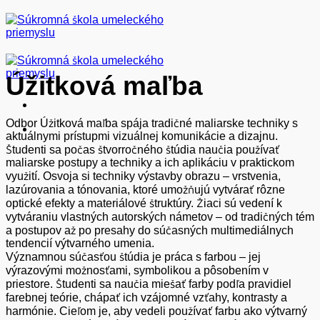
Skip
to
content
Úžitková maľba
Odbor Úžitková maľba spája tradičné maliarske techniky s
aktuálnymi prístupmi vizuálnej komunikácie a dizajnu.
Študenti sa počas štvorročného štúdia naučia používať
maliarske postupy a techniky a ich aplikáciu v praktickom
využití. Osvoja si techniky výstavby obrazu – vrstvenia,
lazúrovania a tónovania, ktoré umožňujú vytvárať rôzne
optické efekty a materiálové štruktúry. Žiaci sú vedení k
vytváraniu vlastných autorských námetov – od tradičných tém
a postupov až po presahy do súčasných multimediálnych
tendencií výtvarného umenia.
Významnou súčasťou štúdia je práca s farbou – jej
výrazovými možnosťami, symbolikou a pôsobením v
priestore. Študenti sa naučia miešať farby podľa pravidiel
farebnej teórie, chápať ich vzájomné vzťahy, kontrasty a
harmónie. Cieľom je, aby vedeli používať farbu ako výtvarný