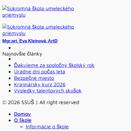
Skip
to
content
Mgr.art. Eva Kleinová, ArtD
Najnovšie články
Ďakujeme za spoločný školský rok
Úradné dni počas leta
Bezpečné miesto
Krajinársky kurz 2026
Výsledky talentových skúšok
© 2026 SSUŠ | All right reserved
Domov
O škole
Informácie o škole