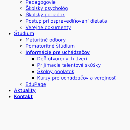
Pedagógovia
Školský psychológ
Školský poriadok
Postup pri ospravedlňovaní dieťaťa
Verejné dokumenty
Štúdium
Maturitné odbory
Pomaturitné štúdium
Informácie pre uchádzačov
Deň otvorených dverí
Prijímacie talentové skúšky
Školný poplatok
Kurzy pre uchádzačov a verejnosť
EduPage
Aktuality
Kontakt