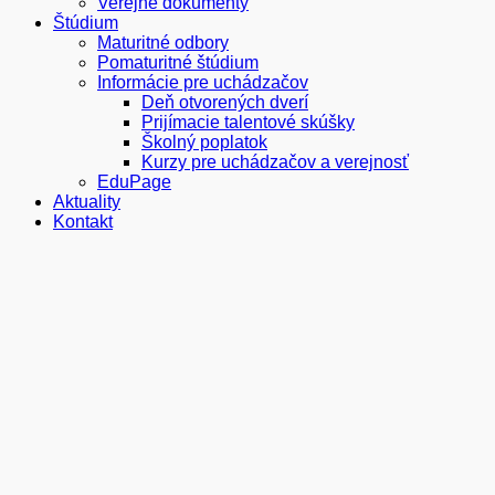
Verejné dokumenty
Štúdium
Maturitné odbory
Pomaturitné štúdium
Informácie pre uchádzačov
Deň otvorených dverí
Prijímacie talentové skúšky
Školný poplatok
Kurzy pre uchádzačov a verejnosť
EduPage
Aktuality
Kontakt