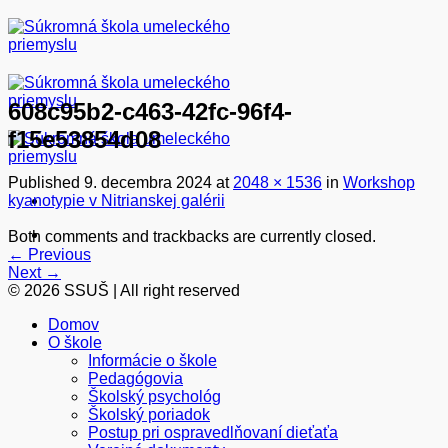
Skip
to
content
608c95b2-c463-42fc-96f4-
f15e53854d08
Published
9. decembra 2024
at
2048 × 1536
in
Workshop
kyanotypie v Nitrianskej galérii
Both comments and trackbacks are currently closed.
←
Previous
Next
→
© 2026 SSUŠ | All right reserved
Domov
O škole
Informácie o škole
Pedagógovia
Školský psychológ
Školský poriadok
Postup pri ospravedlňovaní dieťaťa