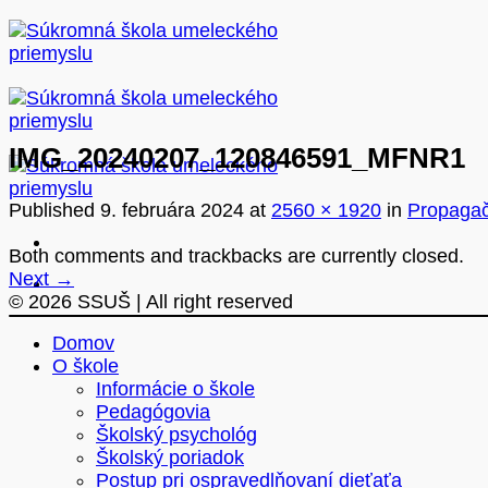
Skip
to
content
IMG_20240207_120846591_MFNR1
Published
9. februára 2024
at
2560 × 1920
in
Propagač
Both comments and trackbacks are currently closed.
Next
→
© 2026 SSUŠ | All right reserved
Domov
O škole
Informácie o škole
Pedagógovia
Školský psychológ
Školský poriadok
Postup pri ospravedlňovaní dieťaťa