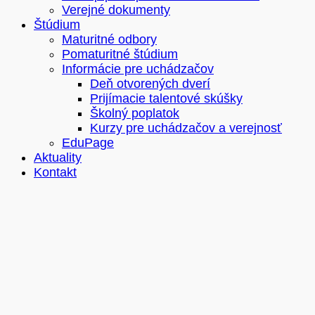
Verejné dokumenty
Štúdium
Maturitné odbory
Pomaturitné štúdium
Informácie pre uchádzačov
Deň otvorených dverí
Prijímacie talentové skúšky
Školný poplatok
Kurzy pre uchádzačov a verejnosť
EduPage
Aktuality
Kontakt