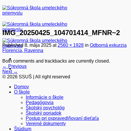
Skip
to
content
IMG_20250425_104701414_MFNR~2
Published
8. mája 2025
at
2560 × 1928
in
Odborná exkurzia
Florencia, Ravenna
Both comments and trackbacks are currently closed.
←
Previous
Next
→
© 2026 SSUŠ | All right reserved
Domov
O škole
Informácie o škole
Pedagógovia
Školský psychológ
Školský poriadok
Postup pri ospravedlňovaní dieťaťa
Verejné dokumenty
Štúdium