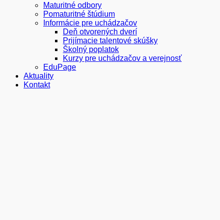
Maturitné odbory
Pomaturitné štúdium
Informácie pre uchádzačov
Deň otvorených dverí
Prijímacie talentové skúšky
Školný poplatok
Kurzy pre uchádzačov a verejnosť
EduPage
Aktuality
Kontakt