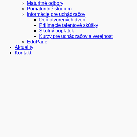
Maturitné odbory
Pomaturitné štúdium
Informácie pre uchádzačov
Deň otvorených dverí
Prijímacie talentové skúšky
Školný poplatok
Kurzy pre uchádzačov a verejnosť
EduPage
Aktuality
Kontakt