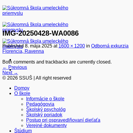
Skip
to
content
IMG-20250428-WA0086
Published
8. mája 2025
at
1600 × 1200
in
Odborná exkurzia
Florencia, Ravenna
Both comments and trackbacks are currently closed.
←
Previous
Next
→
© 2026 SSUŠ | All right reserved
Domov
O škole
Informácie o škole
Pedagógovia
Školský psychológ
Školský poriadok
Postup pri ospravedlňovaní dieťaťa
Verejné dokumenty
Štúdium