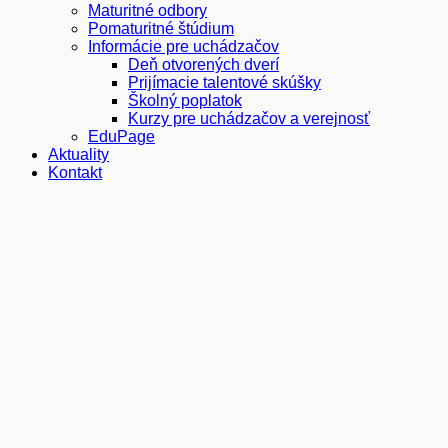
Maturitné odbory
Pomaturitné štúdium
Informácie pre uchádzačov
Deň otvorených dverí
Prijímacie talentové skúšky
Školný poplatok
Kurzy pre uchádzačov a verejnosť
EduPage
Aktuality
Kontakt