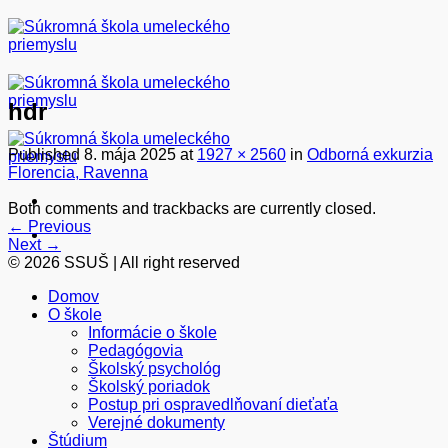
Skip
to
content
hdr
Published
8. mája 2025
at
1927 × 2560
in
Odborná exkurzia
Florencia, Ravenna
Both comments and trackbacks are currently closed.
←
Previous
Next
→
© 2026 SSUŠ | All right reserved
Domov
O škole
Informácie o škole
Pedagógovia
Školský psychológ
Školský poriadok
Postup pri ospravedlňovaní dieťaťa
Verejné dokumenty
Štúdium