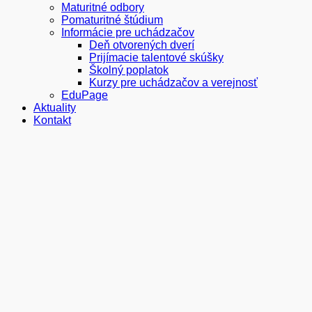
Maturitné odbory
Pomaturitné štúdium
Informácie pre uchádzačov
Deň otvorených dverí
Prijímacie talentové skúšky
Školný poplatok
Kurzy pre uchádzačov a verejnosť
EduPage
Aktuality
Kontakt