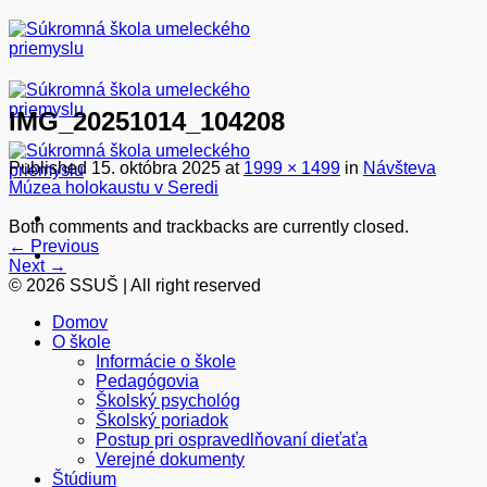
Skip
to
content
IMG_20251014_104208
Published
15. októbra 2025
at
1999 × 1499
in
Návšteva
Múzea holokaustu v Seredi
Both comments and trackbacks are currently closed.
←
Previous
Next
→
© 2026 SSUŠ | All right reserved
Domov
O škole
Informácie o škole
Pedagógovia
Školský psychológ
Školský poriadok
Postup pri ospravedlňovaní dieťaťa
Verejné dokumenty
Štúdium