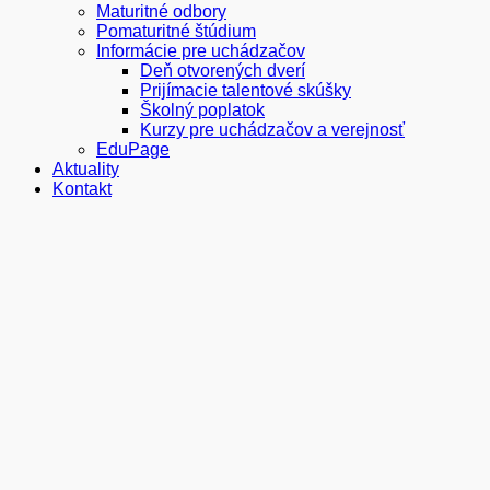
Maturitné odbory
Pomaturitné štúdium
Informácie pre uchádzačov
Deň otvorených dverí
Prijímacie talentové skúšky
Školný poplatok
Kurzy pre uchádzačov a verejnosť
EduPage
Aktuality
Kontakt