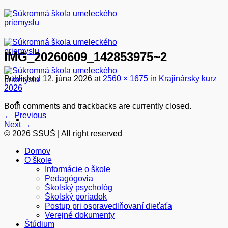
Skip
to
content
IMG_20260609_142853975~2
Published
12. júna 2026
at
2560 × 1675
in
Krajinársky kurz
2026
Both comments and trackbacks are currently closed.
←
Previous
Next
→
© 2026 SSUŠ | All right reserved
Domov
O škole
Informácie o škole
Pedagógovia
Školský psychológ
Školský poriadok
Postup pri ospravedlňovaní dieťaťa
Verejné dokumenty
Štúdium