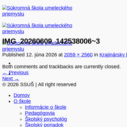
Skip
to
content
IMG_20260609_142538006~3
Published
12. júna 2026
at
2059 × 2560
in
Krajinársky
Both comments and trackbacks are currently closed.
←
Previous
Next
→
© 2026 SSUŠ | All right reserved
Domov
O škole
Informácie o škole
Pedagógovia
Školský psychológ
Školský poriadok