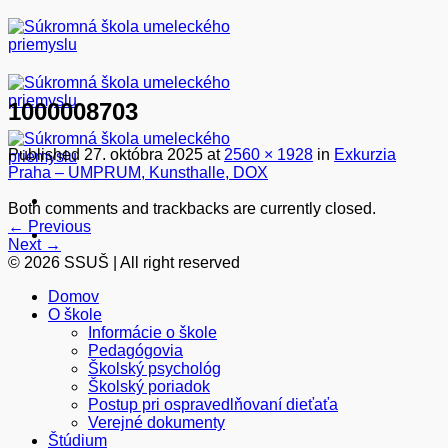
Skip
to
content
1000008703
Published
27. októbra 2025
at
2560 × 1928
in
Exkurzia
Praha – UMPRUM, Kunsthalle, DOX
Both comments and trackbacks are currently closed.
←
Previous
Next
→
© 2026 SSUŠ | All right reserved
Domov
O škole
Informácie o škole
Pedagógovia
Školský psychológ
Školský poriadok
Postup pri ospravedlňovaní dieťaťa
Verejné dokumenty
Štúdium