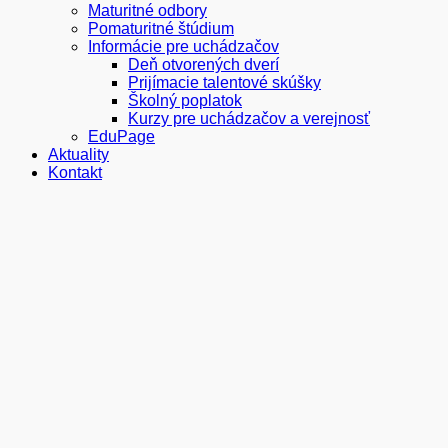
Maturitné odbory
Pomaturitné štúdium
Informácie pre uchádzačov
Deň otvorených dverí
Prijímacie talentové skúšky
Školný poplatok
Kurzy pre uchádzačov a verejnosť
EduPage
Aktuality
Kontakt