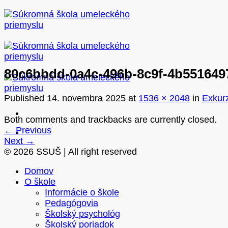
Skip
to
content
80c6bbdd-0a4c-496b-8c9f-4b551649
Published
14. novembra 2025
at
1536 × 2048
in
Exkurz
Both comments and trackbacks are currently closed.
←
Previous
Next
→
© 2026 SSUŠ | All right reserved
Domov
O škole
Informácie o škole
Pedagógovia
Školský psychológ
Školský poriadok