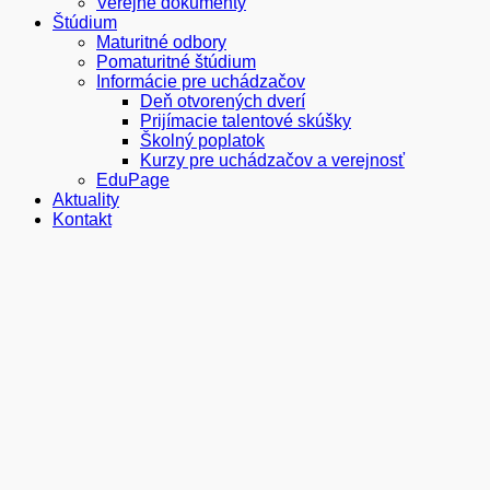
Verejné dokumenty
Štúdium
Maturitné odbory
Pomaturitné štúdium
Informácie pre uchádzačov
Deň otvorených dverí
Prijímacie talentové skúšky
Školný poplatok
Kurzy pre uchádzačov a verejnosť
EduPage
Aktuality
Kontakt