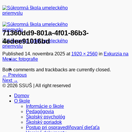
Skip
to
content
71360dd9-801a-4f01-86b3-
4edee91016bd
Published
14. novembra 2025
at
1920 × 2560
in
Exkurzia na
Mesiac fotografie
Both comments and trackbacks are currently closed.
←
Previous
Next
→
© 2026 SSUŠ | All right reserved
Domov
O škole
Informácie o škole
Pedagógovia
Školský psychológ
Školský poriadok
Postup pri ospravedlňovaní dieťaťa