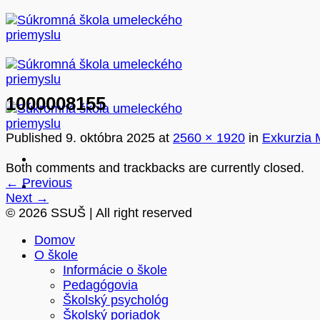
Skip
to
content
1000008155
Published
9. októbra 2025
at
2560 × 1920
in
Exkurzia 
Both comments and trackbacks are currently closed.
←
Previous
Next
→
© 2026 SSUŠ | All right reserved
Domov
O škole
Informácie o škole
Pedagógovia
Školský psychológ
Školský poriadok