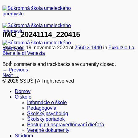
Skip
to
content
IMG_20241114_220415
Published
19. novembra 2024
at
2560 × 1440
in
Exkurzia La
Bienalle di Venezia
Both comments and trackbacks are currently closed.
←
Previous
Next
→
© 2026 SSUŠ | All right reserved
Domov
O škole
Informácie o škole
Pedagógovia
Školský psychológ
Školský poriadok
Postup pri ospravedlňovaní dieťaťa
Verejné dokumenty
Štúdium