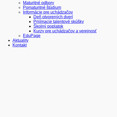
Maturitné odbory
Pomaturitné štúdium
Informácie pre uchádzačov
Deň otvorených dverí
Prijímacie talentové skúšky
Školný poplatok
Kurzy pre uchádzačov a verejnosť
EduPage
Aktuality
Kontakt