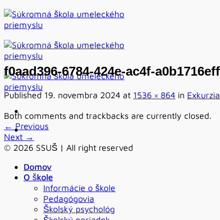
Skip
to
content
f0aad396-6784-424e-ac4f-a0b1716ef
Published
19. novembra 2024
at
1536 × 864
in
Exkurzia
Both comments and trackbacks are currently closed.
←
Previous
Next
→
© 2026 SSUŠ | All right reserved
Domov
O škole
Informácie o škole
Pedagógovia
Školský psychológ
Školský poriadok