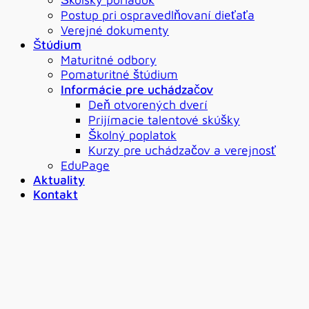
Postup pri ospravedlňovaní dieťaťa
Verejné dokumenty
Štúdium
Maturitné odbory
Pomaturitné štúdium
Informácie pre uchádzačov
Deň otvorených dverí
Prijímacie talentové skúšky
Školný poplatok
Kurzy pre uchádzačov a verejnosť
EduPage
Aktuality
Kontakt