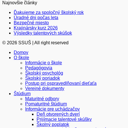
Najnovšie články
Ďakujeme za spoločný školský rok
Úradné dni počas leta
Bezpečné miesto
Krajinársky kurz 2026
Výsledky talentových skúšok
© 2026 SSUŠ | All right reserved
Domov
O škole
Informácie o škole
Pedagógovia
Školský psychológ
Školský poriadok
Postup pri ospravedlňovaní dieťaťa
Verejné dokumenty
Štúdium
Maturitné odbory
Pomaturitné štúdium
Informácie pre uchádzačov
Deň otvorených dverí
Prijímacie talentové skúšky
Školný poplatok