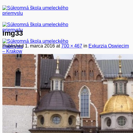
Skip
to
content
img33
Published
1. marca 2016
at
700 × 467
in
Exkurzia Oswiecim
– Krakow