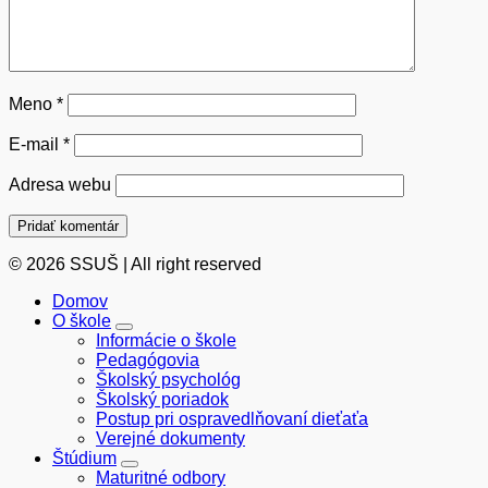
Meno
*
E-mail
*
Adresa webu
© 2026 SSUŠ | All right reserved
Domov
O škole
Informácie o škole
Pedagógovia
Školský psychológ
Školský poriadok
Postup pri ospravedlňovaní dieťaťa
Verejné dokumenty
Štúdium
Maturitné odbory