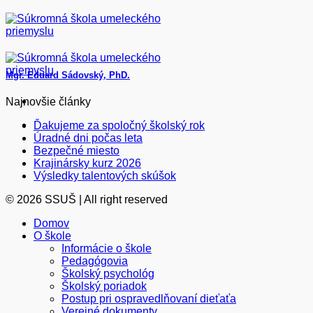
Skip
to
content
Mgr. Eduard Sádovský, PhD.
Najnovšie články
Ďakujeme za spoločný školský rok
Úradné dni počas leta
Bezpečné miesto
Krajinársky kurz 2026
Výsledky talentových skúšok
© 2026 SSUŠ | All right reserved
Domov
O škole
Informácie o škole
Pedagógovia
Školský psychológ
Školský poriadok
Postup pri ospravedlňovaní dieťaťa
Verejné dokumenty