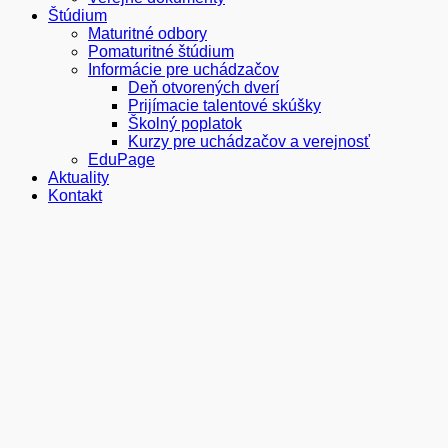
Štúdium
Maturitné odbory
Pomaturitné štúdium
Informácie pre uchádzačov
Deň otvorených dverí
Prijímacie talentové skúšky
Školný poplatok
Kurzy pre uchádzačov a verejnosť
EduPage
Aktuality
Kontakt